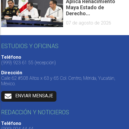
Aplica Renacimiento
Maya Estado de
Derecho...
07 de agosto de 2026
ESTUDIOS Y OFICINAS
Teléfono
(999) 923 61 55
(recepción)
Dirección
Calle 62 #508 Altos x 63 y 65 Col. Centro, Mérida, Yucatán,
México.
ENVIAR MENSAJE
REDACCIÓN Y NOTICIEROS
Teléfono
(999) 924 44 44