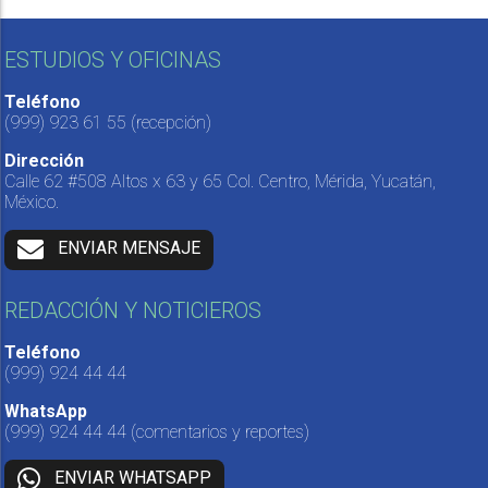
ESTUDIOS Y OFICINAS
Teléfono
(999) 923 61 55
(recepción)
Dirección
Calle 62 #508 Altos x 63 y 65 Col. Centro, Mérida, Yucatán,
México.
ENVIAR MENSAJE
REDACCIÓN Y NOTICIEROS
Teléfono
(999) 924 44 44
WhatsApp
(999) 924 44 44
(comentarios y reportes)
ENVIAR WHATSAPP