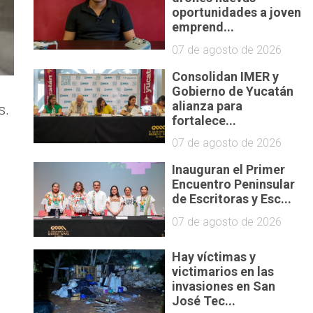
oportunidades a joven
emprend...
07 de agosto de 2026
Consolidan IMER y
Gobierno de Yucatán
alianza para
s.
fortalece...
07 de agosto de 2026
Inauguran el Primer
Encuentro Peninsular
de Escritoras y Esc...
07 de agosto de 2026
Hay víctimas y
victimarios en las
invasiones en San
José Tec...