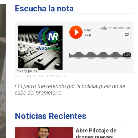
Escucha la nota
Cadena RASA
·
Z-68 OTRO PITBULL
• El perro fue retenido por la policía, pues no se
sabe del propietario.
Noticias Recientes
Abre Pilotaje de
drones nuevas