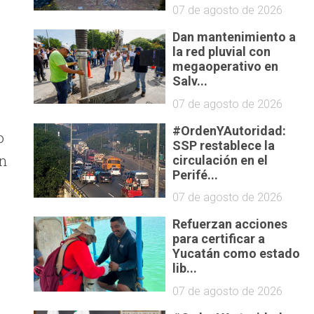
07 de agosto de 2026
Dan mantenimiento a
la red pluvial con
megaoperativo en
Salv...
07 de agosto de 2026
#OrdenYAutoridad:
o
SSP restablece la
en
circulación en el
Perifé...
07 de agosto de 2026
Refuerzan acciones
para certificar a
Yucatán como estado
lib...
07 de agosto de 2026