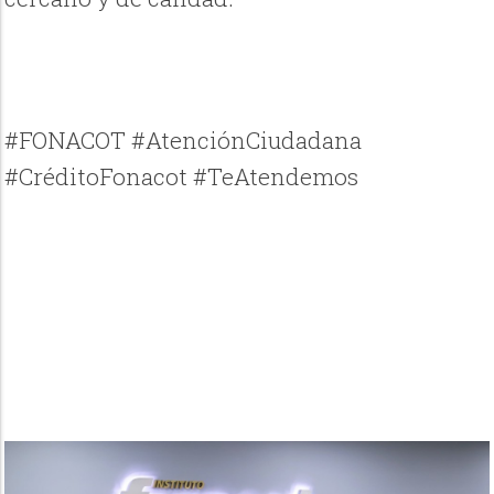
#FONACOT #AtenciónCiudadana
#CréditoFonacot #TeAtendemos