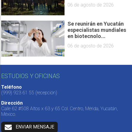
06 de agosto de 2026
Se reunirán en Yucatán
especialistas mundiales
en biotecnolo...
06 de agosto de 2026
ESTUDIOS Y OFICINAS
Teléfono
(999) 923 61 55
(recepción)
Dirección
Calle 62 #508 Altos x 63 y 65 Col. Centro, Mérida, Yucatán,
México.
ENVIAR MENSAJE