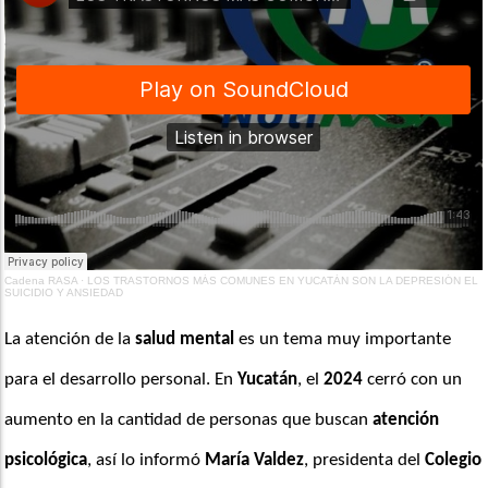
Cadena RASA
·
LOS TRASTORNOS MÁS COMUNES EN YUCATÁN SON LA DEPRESIÓN EL
SUICIDIO Y ANSIEDAD
La atención de la
 salud mental
 es un tema muy importante 
para el desarrollo personal. En 
Yucatán
, el 
2024
 cerró con un 
aumento en la cantidad de personas que buscan 
atención 
psicológica
, así lo informó 
María Valdez
, presidenta del
 Colegio 