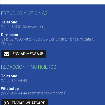
ESTUDIOS Y OFICINAS
Teléfono
(999) 923 61 55
(recepción)
Dirección
Calle 62 #508 Altos x 63 y 65 Col. Centro, Mérida, Yucatán,
México.
ENVIAR MENSAJE
REDACCIÓN Y NOTICIEROS
Teléfono
(999) 924 44 44
WhatsApp
(999) 924 44 44
(comentarios y reportes)
ENVIAR WHATSAPP