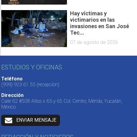
Hay víctimas y
victimarios en las
invasiones en San José
Tec...
07 de agosto de 2026
ESTUDIOS Y OFICINAS
Teléfono
(999) 923 61 55
(recepción)
Dirección
Calle 62 #508 Altos x 63 y 65 Col. Centro, Mérida, Yucatán,
México.
ENVIAR MENSAJE