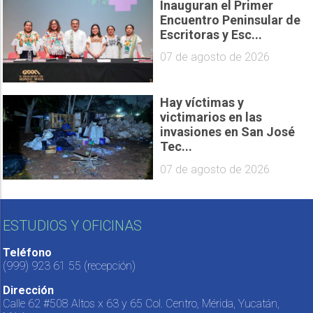
Inauguran el Primer
Encuentro Peninsular de
Escritoras y Esc...
07 de agosto de 2026
Hay víctimas y
victimarios en las
invasiones en San José
Tec...
07 de agosto de 2026
ESTUDIOS Y OFICINAS
Teléfono
(999) 923 61 55
(recepción)
Dirección
Calle 62 #508 Altos x 63 y 65 Col. Centro, Mérida, Yucatán,