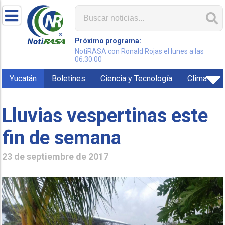
Próximo programa:
NotiRASA con Ronald Rojas el lunes a las
06:30:00
Yucatán
Boletines
Ciencia y Tecnología
Clima
Lluvias vespertinas este
fin de semana
23 de septiembre de 2017