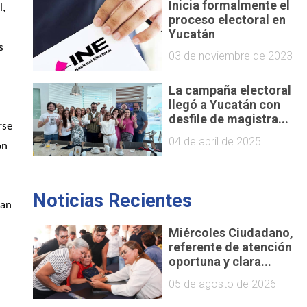
Inicia formalmente el
, 
proceso electoral en
Yucatán
 
03 de noviembre de 2023
y 
La campaña electoral
llegó a Yucatán con
desfile de magistra...
se 
04 de abril de 2025
n 
Noticias Recientes
an 
Miércoles Ciudadano,
referente de atención
oportuna y clara...
05 de agosto de 2026