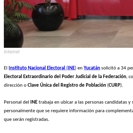
Internet
El 
Instituto Nacional Electoral
 (
INE
)
 en 
Yucatán
 solicitó a 34 p
Electoral Extraordinario del Poder Judicial de la Federación
, c
dirección o 
Clave Única del Registro de Población
 (
CURP
).
Personal del 
INE
 trabaja en ubicar a las personas candidatas y s
personalmente que se requiere información para complement
que serán registradas. 