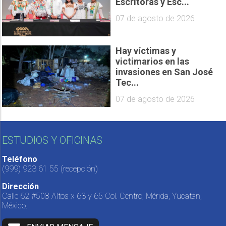
Escritoras y Esc...
07 de agosto de 2026
Hay víctimas y
victimarios en las
invasiones en San José
Tec...
07 de agosto de 2026
ESTUDIOS Y OFICINAS
Teléfono
(999) 923 61 55
(recepción)
Dirección
Calle 62 #508 Altos x 63 y 65 Col. Centro, Mérida, Yucatán,
México.