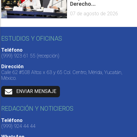
Derecho...
07 de agosto de 2026
ESTUDIOS Y OFICINAS
Teléfono
(999) 923 61 55
(recepción)
Dirección
Calle 62 #508 Altos x 63 y 65 Col. Centro, Mérida, Yucatán,
México.
ENVIAR MENSAJE
REDACCIÓN Y NOTICIEROS
Teléfono
(999) 924 44 44
WhatsApp