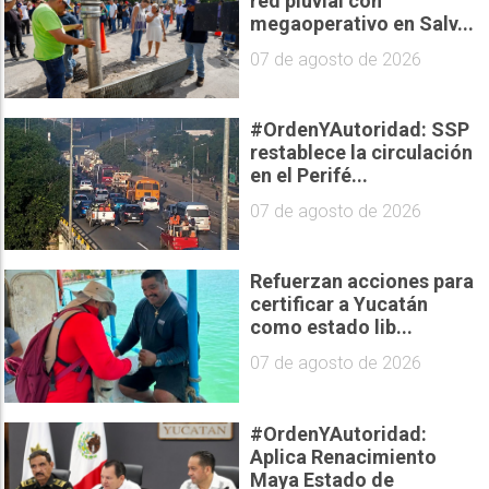
red pluvial con
megaoperativo en Salv...
07 de agosto de 2026
#OrdenYAutoridad: SSP
restablece la circulación
en el Perifé...
07 de agosto de 2026
Refuerzan acciones para
certificar a Yucatán
como estado lib...
07 de agosto de 2026
#OrdenYAutoridad:
Aplica Renacimiento
Maya Estado de