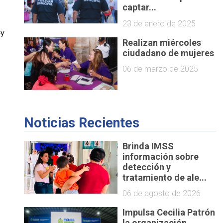
captar...
23 de enero de 2025
y 
Realizan miércoles
ciudadano de mujeres
06 de marzo de 2025
Noticias Recientes
Brinda IMSS
información sobre
detección y
tratamiento de ale...
06 de agosto de 2026
Impulsa Cecilia Patrón
la organización