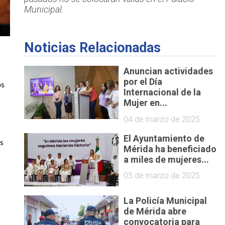
Municipal.
Noticias Relacionadas
Anuncian actividades
por el Día
s 
Internacional de la
Mujer en...
04 de marzo de 2025
El Ayuntamiento de
s 
Mérida ha beneficiado
a miles de mujeres...
05 de marzo de 2025
La Policía Municipal
de Mérida abre
lo que, a comparación de años anteriores, 
convocatoria para