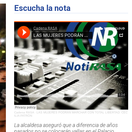
Escucha la nota
Cadena RASA
·
LAS MUJERES PODRÁN MARCHAR CON TOTAL LIBERTAD: CEC
ILIA PATRÓN
La alcaldesa aseguró que a diferencia de años
pasados no se colocarán vallas en el Palacio