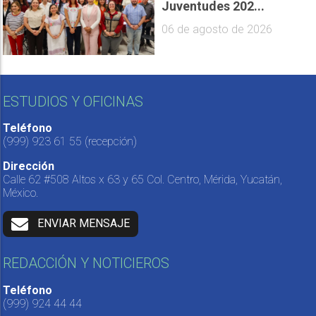
Juventudes 202...
06 de agosto de 2026
ESTUDIOS Y OFICINAS
Teléfono
(999) 923 61 55
(recepción)
Dirección
Calle 62 #508 Altos x 63 y 65 Col. Centro, Mérida, Yucatán,
México.
ENVIAR MENSAJE
REDACCIÓN Y NOTICIEROS
Teléfono
(999) 924 44 44