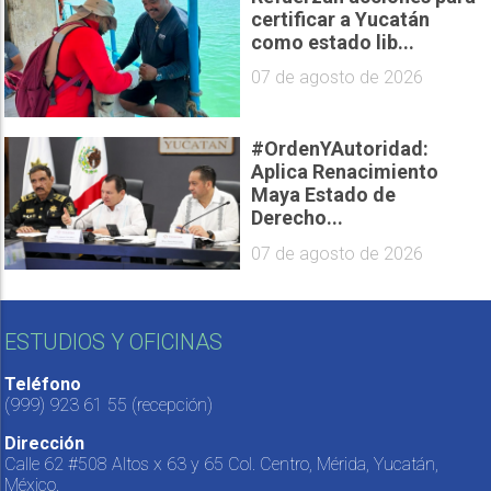
certificar a Yucatán
como estado lib...
07 de agosto de 2026
#OrdenYAutoridad:
Aplica Renacimiento
Maya Estado de
Derecho...
07 de agosto de 2026
ESTUDIOS Y OFICINAS
Teléfono
(999) 923 61 55
(recepción)
Dirección
Calle 62 #508 Altos x 63 y 65 Col. Centro, Mérida, Yucatán,
México.