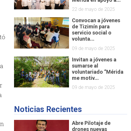
22 de mayo de 2025
Convocan a jóvenes
de Tizimín para
servicio social o
tó
volunta...
09 de mayo de 2025
Invitan a jóvenes a
 a
sumarse al
voluntariado “Mérida
me motiv...
r
09 de mayo de 2025
a
Noticias Recientes
on
Abre Pilotaje de
drones nuevas