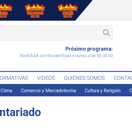
Próximo programa:
NotiRASA con Ronald Rojas el lunes a las 06:30:00
FORMATIVAS
VIDEOS
QUIÉNES SOMOS
CONTA
Clima
Comercio y Mercadotecnia
Cultura y Religión
C
ntariado