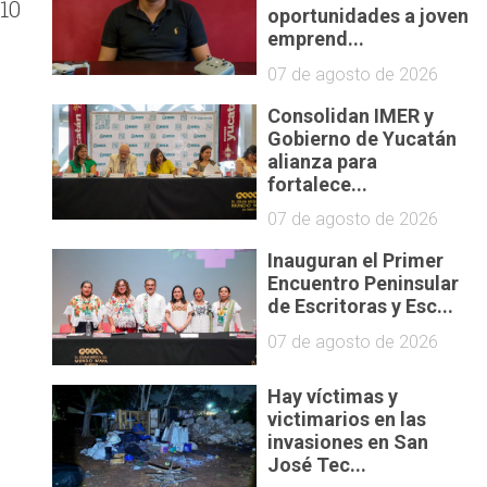
 10
oportunidades a joven
emprend...
07 de agosto de 2026
e
Consolidan IMER y
Gobierno de Yucatán
alianza para
fortalece...
07 de agosto de 2026
Inauguran el Primer
Encuentro Peninsular
de Escritoras y Esc...
07 de agosto de 2026
Hay víctimas y
victimarios en las
invasiones en San
José Tec...