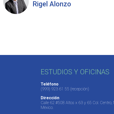
Rigel Alonzo
ESTUDIOS Y OFICINAS
Teléfono
(999) 923 61 55
(recepción)
Dirección
Calle 62 #508 Altos x 63 y 65 Col. Centro,
México.