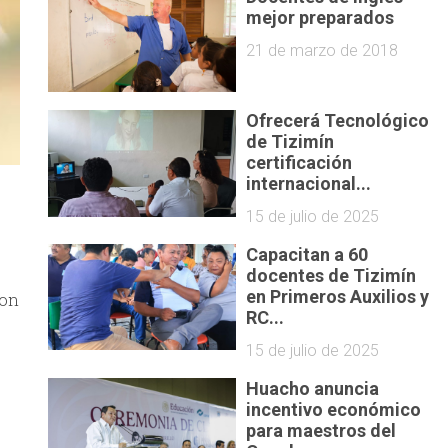
mejor preparados
21 de marzo de 2018
Ofrecerá Tecnológico
de Tizimín
certificación
internacional...
15 de julio de 2025
Capacitan a 60
docentes de Tizimín
en Primeros Auxilios y
con
RC...
15 de julio de 2025
Huacho anuncia
incentivo económico
para maestros del