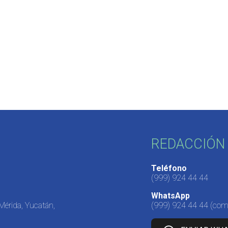
REDACCIÓN 
Teléfono
(999) 924 44 44
WhatsApp
 Mérida, Yucatán,
(999) 924 44 44
(come