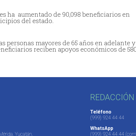
res ha
aumentado de 90,098 beneficiarios en
icipios del estado.
las personas mayores de 65 años en adelante y
beneficiarios reciben apoyos económicos de 58
REDACCIÓN 
Teléfono
(999) 924 44 44
WhatsApp
 Mérida, Yucatán,
(999) 924 44 44
(come