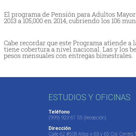
El programa de Pensión para Adultos Mayo
2013 a 105,000 en 2014, cubriendo los 106 mun
Cabe recordar que este Programa atiende a 
tiene cobertura a nivel nacional. Las y los 
pesos mensuales con entregas bimestrales.
ESTUDIOS Y OFICINAS
Teléfono
(999) 923 61 55
(recepción)
Dirección
Calle 62 #508 Altos x 63 y 65 Col. Centro,