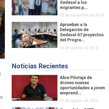
Sedesol a los
migrantes p...
06 de noviembre de 2014
Aprueban a la
Delegación de
Sedesol 67 proyectos
del Progra...
06 de agosto de 2013
Noticias Recientes
l
Abre Pilotaje de
drones nuevas
oportunidades a joven
emprend...
te
07 de agosto de 2026