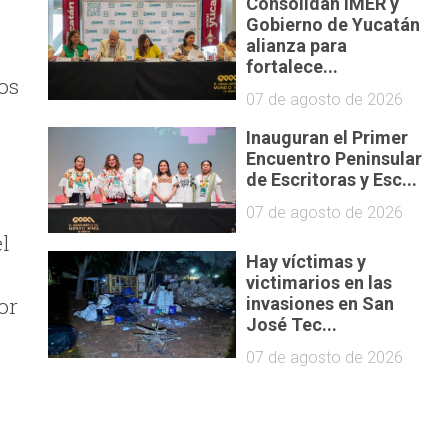
Consolidan IMER y
Gobierno de Yucatán
alianza para
fortalece...
os
07 de agosto de 2026
Inauguran el Primer
Encuentro Peninsular
de Escritoras y Esc...
07 de agosto de 2026
el
Hay víctimas y
victimarios en las
or
invasiones en San
José Tec...
07 de agosto de 2026