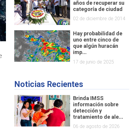
años de recuperar su
categoría de ciudad
02 de diciembre de 2014
Hay probabilidad de
uno entre cinco de
que algún huracán
imp...
e
17 de junio de 2025
Noticias Recientes
Brinda IMSS
información sobre
detección y
tratamiento de ale...
06 de agosto de 2026