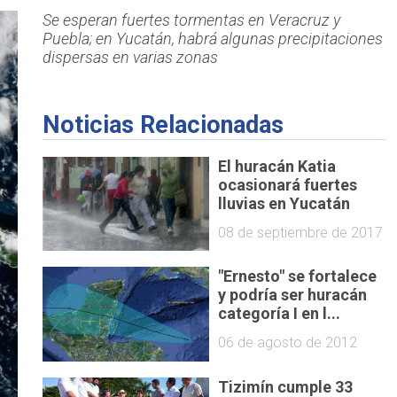
Se esperan fuertes tormentas en Veracruz y
Puebla; en Yucatán, habrá algunas precipitaciones
dispersas en varias zonas
Noticias Relacionadas
El huracán Katia
ocasionará fuertes
lluvias en Yucatán
08 de septiembre de 2017
"Ernesto" se fortalece
y podría ser huracán
categoría I en l...
06 de agosto de 2012
Tizimín cumple 33