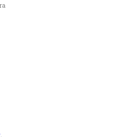
ra
s
x
.