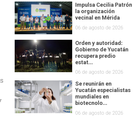
Impulsa Cecilia Patrón
la organización
vecinal en Mérida
06 de agosto de 2026
Orden y autoridad:
Gobierno de Yucatán
recupera predio
estat...
06 de agosto de 2026
as
Se reunirán en
Yucatán especialistas
mundiales en
y
biotecnolo...
06 de agosto de 2026