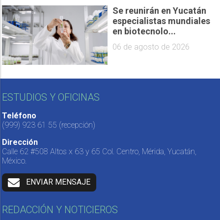
Se reunirán en Yucatán
especialistas mundiales
en biotecnolo...
06 de agosto de 2026
ESTUDIOS Y OFICINAS
Teléfono
(999) 923 61 55
(recepción)
Dirección
Calle 62 #508 Altos x 63 y 65 Col. Centro, Mérida, Yucatán,
México.
ENVIAR MENSAJE
REDACCIÓN Y NOTICIEROS