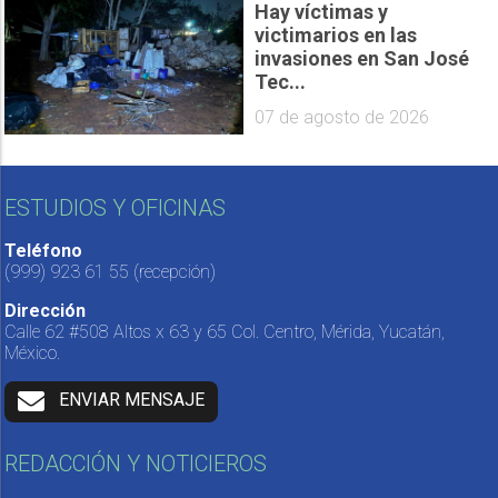
Hay víctimas y
victimarios en las
invasiones en San José
Tec...
07 de agosto de 2026
ESTUDIOS Y OFICINAS
Teléfono
(999) 923 61 55
(recepción)
Dirección
Calle 62 #508 Altos x 63 y 65 Col. Centro, Mérida, Yucatán,
México.
ENVIAR MENSAJE
REDACCIÓN Y NOTICIEROS