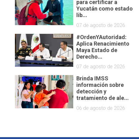
para certificar a
Yucatán como estado
lib...
07 de agosto de 2026
#OrdenYAutoridad:
Aplica Renacimiento
Maya Estado de
Derecho...
07 de agosto de 2026
Brinda IMSS
información sobre
detección y
tratamiento de ale...
06 de agosto de 2026
a