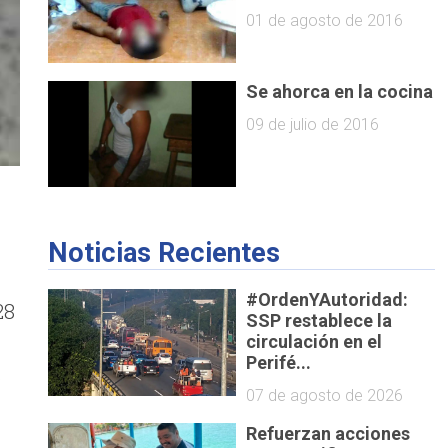
01 de agosto de 2016
Se ahorca en la cocina
09 de julio de 2016
Noticias Recientes
#OrdenYAutoridad:
28
SSP restablece la
circulación en el
Perifé...
o
07 de agosto de 2026
Refuerzan acciones