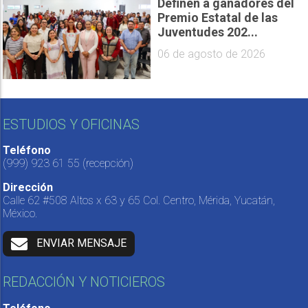
Definen a ganadores del
Premio Estatal de las
Juventudes 202...
06 de agosto de 2026
ESTUDIOS Y OFICINAS
Teléfono
(999) 923 61 55
(recepción)
Dirección
Calle 62 #508 Altos x 63 y 65 Col. Centro, Mérida, Yucatán,
México.
ENVIAR MENSAJE
REDACCIÓN Y NOTICIEROS