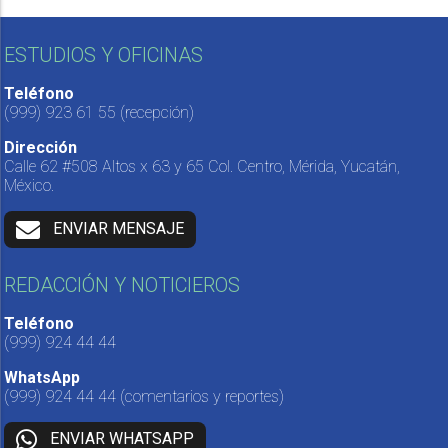
ESTUDIOS Y OFICINAS
Teléfono
(999) 923 61 55
(recepción)
Dirección
Calle 62 #508 Altos x 63 y 65 Col. Centro, Mérida, Yucatán,
México.
ENVIAR MENSAJE
REDACCIÓN Y NOTICIEROS
Teléfono
(999) 924 44 44
WhatsApp
(999) 924 44 44
(comentarios y reportes)
ENVIAR WHATSAPP