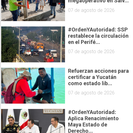
megaoperativo en Salv...
07 de agosto de 2026
#OrdenYAutoridad: SSP
restablece la circulación
en el Perifé...
07 de agosto de 2026
Refuerzan acciones para
certificar a Yucatán
como estado lib...
07 de agosto de 2026
#OrdenYAutoridad:
Aplica Renacimiento
Maya Estado de
Derecho...