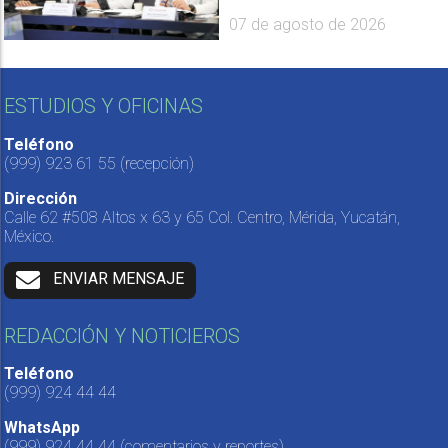
07 de agosto de 2026
ESTUDIOS Y OFICINAS
Teléfono
(999) 923 61 55
(recepción)
Dirección
Calle 62 #508 Altos x 63 y 65 Col. Centro, Mérida, Yucatán,
México.
ENVIAR MENSAJE
REDACCIÓN Y NOTICIEROS
Teléfono
(999) 924 44 44
WhatsApp
(999) 924 44 44
(comentarios y reportes)