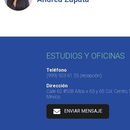
ESTUDIOS Y OFICINAS
Teléfono
(999) 923 61 55
(recepción)
Dirección
Calle 62 #508 Altos x 63 y 65 Col. Centro,
México.
ENVIAR MENSAJE