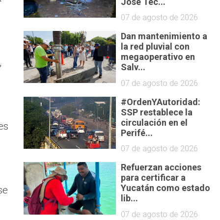
José Tec...
07 de agosto de 2026
Dan mantenimiento a
la red pluvial con
megaoperativo en
,
Salv...
07 de agosto de 2026
#OrdenYAutoridad:
SSP restablece la
circulación en el
es
Perifé...
07 de agosto de 2026
Refuerzan acciones
para certificar a
se
Yucatán como estado
lib...
07 de agosto de 2026