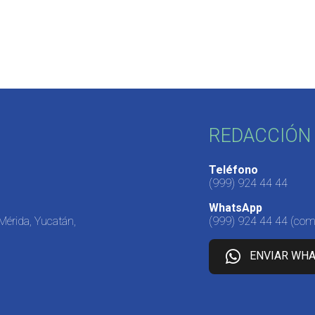
REDACCIÓN 
Teléfono
(999) 924 44 44
WhatsApp
 Mérida, Yucatán,
(999) 924 44 44
(come
ENVIAR WH