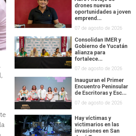
drones nuevas
oportunidades a joven
emprend...
07 de agosto de 2026
Consolidan IMER y
Gobierno de Yucatán
alianza para
fortalece...
a
07 de agosto de 2026
,
Inauguran el Primer
Encuentro Peninsular
de Escritoras y Esc...
07 de agosto de 2026
te
Hay víctimas y
la
victimarios en las
invasiones en San
a