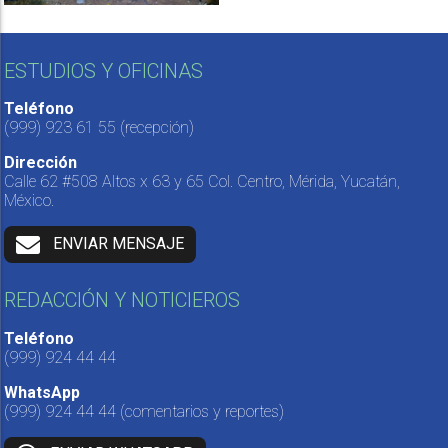
ESTUDIOS Y OFICINAS
Teléfono
(999) 923 61 55
(recepción)
Dirección
Calle 62 #508 Altos x 63 y 65 Col. Centro, Mérida, Yucatán,
México.
ENVIAR MENSAJE
REDACCIÓN Y NOTICIEROS
Teléfono
(999) 924 44 44
WhatsApp
(999) 924 44 44
(comentarios y reportes)