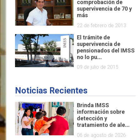
comprobación de
supervivencia de 70 y
más
22 de febrero de 2013
El trámite de
supervivencia de
pensionados del IMSS
no lo pu...
09 de julio de 2015
Noticias Recientes
Brinda IMSS
información sobre
detección y
tratamiento de ale...
06 de agosto de 2026