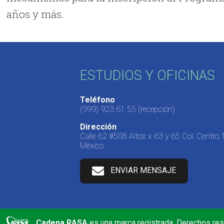
años y más.
ESTUDIOS Y OFICINAS
Teléfono
(999) 923 61 55
(recepción)
Dirección
Calle 62 #508 Altos x 63 y 65 Col. Centro,
México.
ENVIAR MENSAJE
Cadena RASA
es una marca registrada. Derechos re