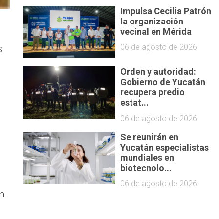
Impulsa Cecilia Patrón
la organización
s
vecinal en Mérida
s
06 de agosto de 2026
Orden y autoridad:
Gobierno de Yucatán
recupera predio
estat...
06 de agosto de 2026
Se reunirán en
Yucatán especialistas
mundiales en
biotecnolo...
06 de agosto de 2026
ín