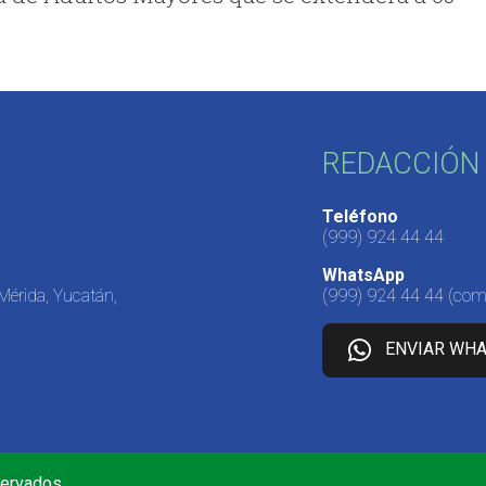
REDACCIÓN 
Teléfono
(999) 924 44 44
WhatsApp
 Mérida, Yucatán,
(999) 924 44 44
(come
ENVIAR WH
servados.