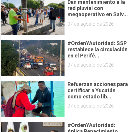
Dan mantenimiento a la
red pluvial con
megaoperativo en Salv...
07 de agosto de 2026
#OrdenYAutoridad: SSP
restablece la circulación
en el Perifé...
07 de agosto de 2026
Refuerzan acciones para
certificar a Yucatán
como estado lib...
07 de agosto de 2026
#OrdenYAutoridad:
Aplica Renacimiento