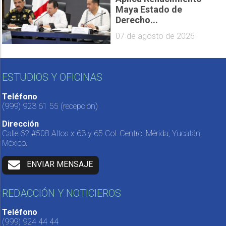
Maya Estado de
Derecho...
07 de agosto de 2026
ESTUDIOS Y OFICINAS
Teléfono
(999) 923 61 55
(recepción)
Dirección
Calle 62 #508 Altos x 63 y 65 Col. Centro, Mérida, Yucatán,
México.
ENVIAR MENSAJE
REDACCIÓN Y NOTICIEROS
Teléfono
(999) 924 44 44