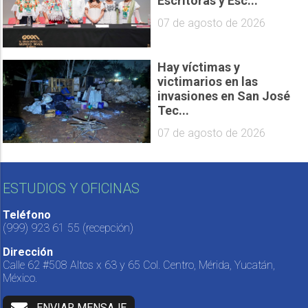
Escritoras y Esc...
07 de agosto de 2026
Hay víctimas y
victimarios en las
invasiones en San José
Tec...
07 de agosto de 2026
ESTUDIOS Y OFICINAS
Teléfono
(999) 923 61 55
(recepción)
Dirección
Calle 62 #508 Altos x 63 y 65 Col. Centro, Mérida, Yucatán,
México.
ENVIAR MENSAJE