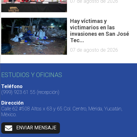
07 de agosto de 2026
Hay víctimas y
victimarios en las
invasiones en San José
Tec...
07 de agosto de 2026
ESTUDIOS Y OFICINAS
Teléfono
(999) 923 61 55
(recepción)
Dirección
Calle 62 #508 Altos x 63 y 65 Col. Centro, Mérida, Yucatán,
México.
ENVIAR MENSAJE