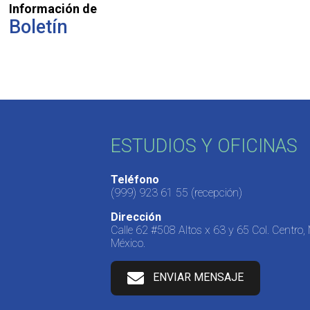
Información de
Boletín
ESTUDIOS Y OFICINAS
Teléfono
(999) 923 61 55
(recepción)
Dirección
Calle 62 #508 Altos x 63 y 65 Col. Centro,
México.
ENVIAR MENSAJE