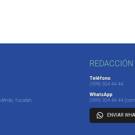
REDACCIÓN 
Teléfono
(999) 924 44 44
WhatsApp
 Mérida, Yucatán,
(999) 924 44 44
(come
ENVIAR WH