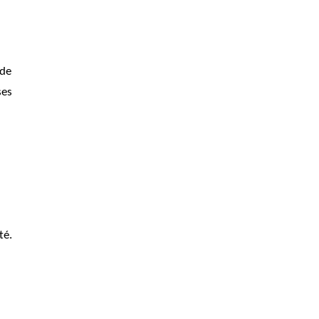
de 
es 
é. 