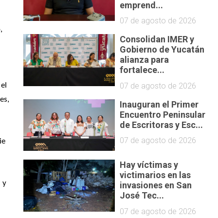
emprend...
07 de agosto de 2026
 
Consolidan IMER y
Gobierno de Yucatán
alianza para
fortalece...
07 de agosto de 2026
el 
s, 
Inauguran el Primer
Encuentro Peninsular
de Escritoras y Esc...
07 de agosto de 2026
e 
Hay víctimas y
victimarios en las
y 
invasiones en San
José Tec...
07 de agosto de 2026