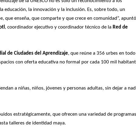
endizaje de la UNESCO no es solo un reconocimiento a los 
ducación, la innovación y la inclusión. Es, sobre todo, un 
, que enseña, que comparte y que crece en comunidad”, apuntó,
otl
, coordinador ejecutivo y coordinador técnico de la
 Red de 
ial de Ciudades del Aprendizaje
, que reúne a 356 urbes en todo 
pacios con oferta educativa no formal por cada 100 mil habitante
iendan a niñas, niños, jóvenes y personas adultas, sin dejar a nadi
buidos estratégicamente, que ofrecen una variedad de programas 
sta talleres de identidad maya. 