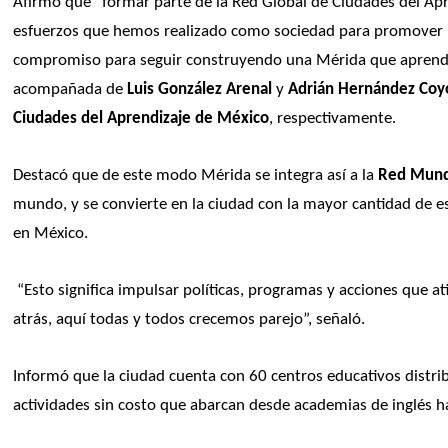
Afirmó que “formar parte de la Red Global de Ciudades del Apr
esfuerzos que hemos realizado como sociedad para promover la e
compromiso para seguir construyendo una Mérida que aprende
acompañada de
 Luis González Arenal
 y 
Adrián Hernández Coy
Ciudades del Aprendizaje de México
, respectivamente.
Destacó que de este modo Mérida se integra así a la
 Red Mund
mundo, y se convierte en la ciudad con la mayor cantidad de es
en México.
 “Esto significa impulsar políticas, programas y acciones que at
atrás, aquí todas y todos crecemos parejo”, señaló.
Informó que la ciudad cuenta con 60 centros educativos distri
actividades sin costo que abarcan desde academias de inglés ha