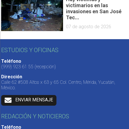
victimarios en las
invasiones en San José
Tec...
07 de agosto de 2026
ESTUDIOS Y OFICINAS
Teléfono
(999) 923 61 55
(recepción)
Dirección
Calle 62 #508 Altos x 63 y 65 Col. Centro, Mérida, Yucatán,
México.
ENVIAR MENSAJE
REDACCIÓN Y NOTICIEROS
Teléfono