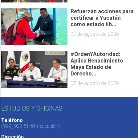
Refuerzan acciones para
certificar a Yucatán
como estado lib...
07 de agosto de 2026
#OrdenYAutoridad:
Aplica Renacimiento
Maya Estado de
Derecho...
07 de agosto de 2026
ESTUDIOS Y OFICINAS
Teléfono
(999) 923 61 55
(recepción)
Dirección