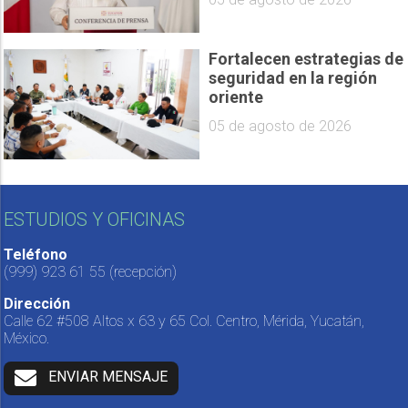
Fortalecen estrategias de
seguridad en la región
oriente
05 de agosto de 2026
ESTUDIOS Y OFICINAS
Teléfono
(999) 923 61 55
(recepción)
Dirección
Calle 62 #508 Altos x 63 y 65 Col. Centro, Mérida, Yucatán,
México.
ENVIAR MENSAJE