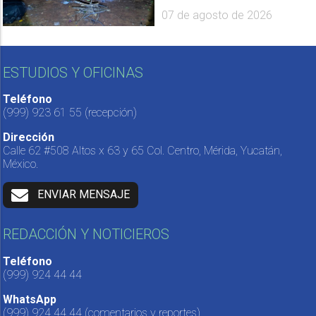
07 de agosto de 2026
ESTUDIOS Y OFICINAS
Teléfono
(999) 923 61 55
(recepción)
Dirección
Calle 62 #508 Altos x 63 y 65 Col. Centro, Mérida, Yucatán,
México.
ENVIAR MENSAJE
REDACCIÓN Y NOTICIEROS
Teléfono
(999) 924 44 44
WhatsApp
(999) 924 44 44
(comentarios y reportes)