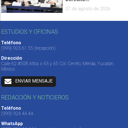
07 de agosto de 2026
ESTUDIOS Y OFICINAS
Teléfono
(999) 923 61 55
(recepción)
Dirección
Calle 62 #508 Altos x 63 y 65 Col. Centro, Mérida, Yucatán,
México.
ENVIAR MENSAJE
REDACCIÓN Y NOTICIEROS
Teléfono
(999) 924 44 44
WhatsApp