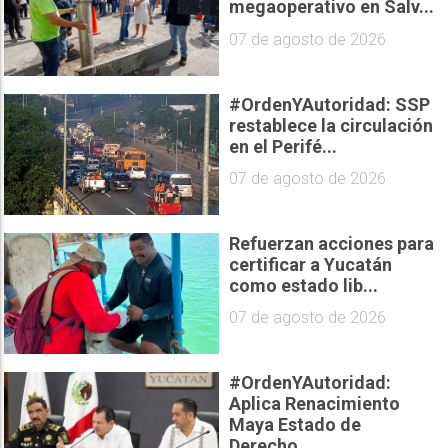
megaoperativo en Salv...
07 de agosto de 2026
#OrdenYAutoridad: SSP
restablece la circulación
en el Perifé...
07 de agosto de 2026
Refuerzan acciones para
certificar a Yucatán
como estado lib...
07 de agosto de 2026
#OrdenYAutoridad:
Aplica Renacimiento
Maya Estado de
Derecho...