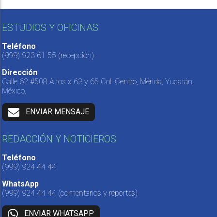
ESTUDIOS Y OFICINAS
Teléfono
(999) 923 61 55
(recepción)
Dirección
Calle 62 #508 Altos x 63 y 65 Col. Centro, Mérida, Yucatán,
México.
ENVIAR MENSAJE
REDACCIÓN Y NOTICIEROS
Teléfono
(999) 924 44 44
WhatsApp
(999) 924 44 44
(comentarios y reportes)
ENVIAR WHATSAPP