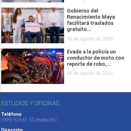
Gobierno del
Renacimiento Maya
facilitará traslados
gratuito...
06 de agosto de 2026
Evade a la policía un
conductor de moto con
reporte de robo,...
06 de agosto de 2026
ESTUDIOS Y OFICINAS
Teléfono
(999) 923 61 55
(recepción)
Dirección