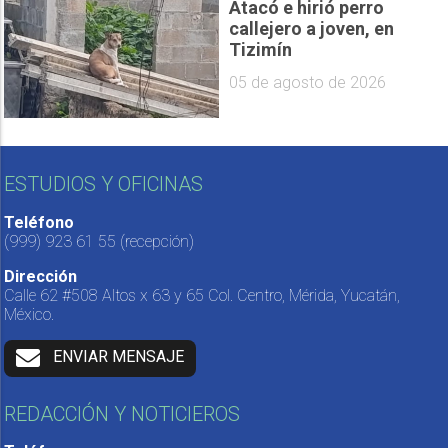
Atacó e hirió perro
callejero a joven, en
Tizimín
05 de agosto de 2026
ESTUDIOS Y OFICINAS
Teléfono
(999) 923 61 55
(recepción)
Dirección
Calle 62 #508 Altos x 63 y 65 Col. Centro, Mérida, Yucatán,
México.
ENVIAR MENSAJE
REDACCIÓN Y NOTICIEROS