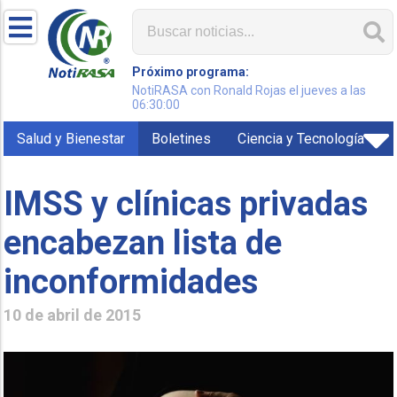
Próximo programa:
NotiRASA con Ronald Rojas el jueves a las
06:30:00
Salud y Bienestar
Boletines
Ciencia y Tecnología
IMSS y clínicas privadas
encabezan lista de
inconformidades
10 de abril de 2015