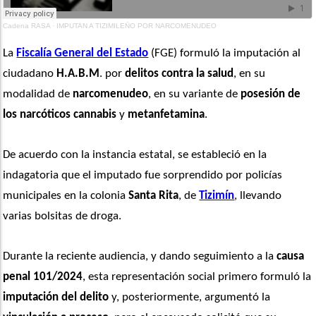
Cadena RASA
·
IMPUTAN A TIZIMILEÑO POR NARCOMENUDEO
La 
Fiscalía General del Estado
 (FGE) formuló la imputación al 
ciudadano 
H.A.B.M
. por 
delitos contra la salud
, en su 
modalidad de 
narcomenudeo
, en su variante de 
posesión de 
los narcóticos
cannabis
 y 
metanfetamina
.
De acuerdo con la instancia estatal, se estableció en la 
indagatoria que el imputado fue sorprendido por policías 
municipales en la colonia 
Santa Rita
, de 
Tizimín
, llevando 
varias bolsitas de droga.
Durante la reciente audiencia, y dando seguimiento a la 
causa 
penal 101/2024
, esta representación social primero formuló la 
imputación del delito
 y, posteriormente, argumentó la 