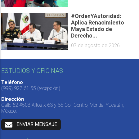
#OrdenYAutoridad:
Aplica Renacimiento
Maya Estado de
Derecho...
07 de agosto de 2026
ESTUDIOS Y OFICINAS
Teléfono
(999) 923 61 55
(recepción)
Dirección
Calle 62 #508 Altos x 63 y 65 Col. Centro, Mérida, Yucatán,
México.
ENVIAR MENSAJE