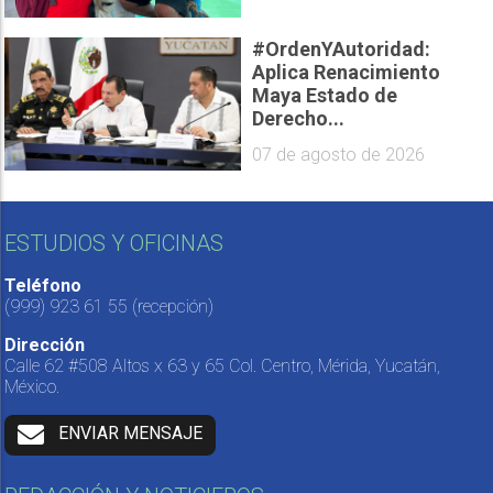
#OrdenYAutoridad:
Aplica Renacimiento
Maya Estado de
Derecho...
07 de agosto de 2026
ESTUDIOS Y OFICINAS
Teléfono
(999) 923 61 55
(recepción)
Dirección
Calle 62 #508 Altos x 63 y 65 Col. Centro, Mérida, Yucatán,
México.
ENVIAR MENSAJE