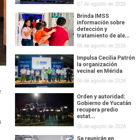
07 de agosto de 2026
Brinda IMSS
información sobre
detección y
tratamiento de ale...
06 de agosto de 2026
Impulsa Cecilia Patrón
la organización
vecinal en Mérida
06 de agosto de 2026
e
Orden y autoridad:
Gobierno de Yucatán
recupera predio
estat...
a
06 de agosto de 2026
Se reunirán en