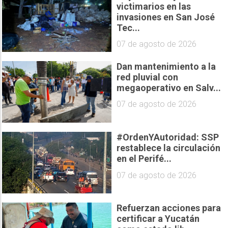
victimarios en las
invasiones en San José
Tec...
07 de agosto de 2026
Dan mantenimiento a la
red pluvial con
megaoperativo en Salv...
07 de agosto de 2026
#OrdenYAutoridad: SSP
restablece la circulación
en el Perifé...
07 de agosto de 2026
Refuerzan acciones para
certificar a Yucatán