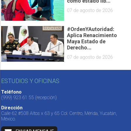
como estado lib...
07 de agosto de 2026
#OrdenYAutoridad:
Aplica Renacimiento
Maya Estado de
Derecho...
07 de agosto de 2026
ESTUDIOS Y OFICINAS
Teléfono
(999) 923 61 55
(recepción)
Dirección
Calle 62 #508 Altos x 63 y 65 Col. Centro, Mérida, Yucatán,
México.