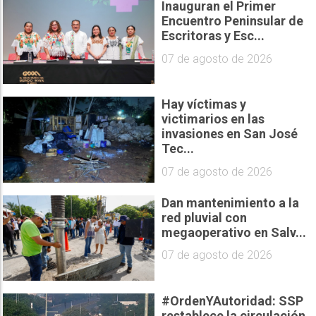
Inauguran el Primer
Encuentro Peninsular de
Escritoras y Esc...
07 de agosto de 2026
Hay víctimas y
victimarios en las
invasiones en San José
Tec...
07 de agosto de 2026
Dan mantenimiento a la
red pluvial con
megaoperativo en Salv...
07 de agosto de 2026
#OrdenYAutoridad: SSP
restablece la circulación