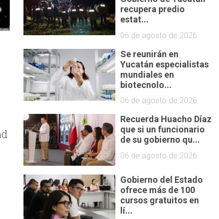
recupera predio
estat...
06 de agosto de 2026
Se reunirán en
Yucatán especialistas
mundiales en
biotecnolo...
06 de agosto de 2026
Recuerda Huacho Díaz
que si un funcionario
ad
de su gobierno qu...
06 de agosto de 2026
Gobierno del Estado
ofrece más de 100
cursos gratuitos en
lí...