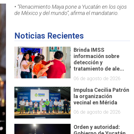
• “Renacimiento Maya pone a Yucatán en los ojos
de México y del mundo”, afirma el mandatario.
Noticias Recientes
Brinda IMSS
información sobre
detección y
tratamiento de ale...
06 de agosto de 2026
Impulsa Cecilia Patrón
la organización
vecinal en Mérida
06 de agosto de 2026
Orden y autoridad:
Gobierno de Yucatán