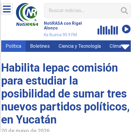
NotiRASA con Rigel
Alonzo
Ke Buena 90.9 FM
Política
Boletines
Ciencia y Tecnología
Clima
Habilita Iepac comisión
para estudiar la
posibilidad de sumar tres
nuevos partidos políticos,
en Yucatán
20 de mayo de 2026