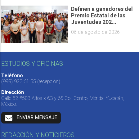
Definen a ganadores del
Premio Estatal de las
Juventudes 202...
06 de agosto de 2026
ESTUDIOS Y OFICINAS
Teléfono
(999) 923 61 55
(recepción)
Dirección
Calle 62 #508 Altos x 63 y 65 Col. Centro, Mérida, Yucatán,
México.
ENVIAR MENSAJE
REDACCIÓN Y NOTICIEROS