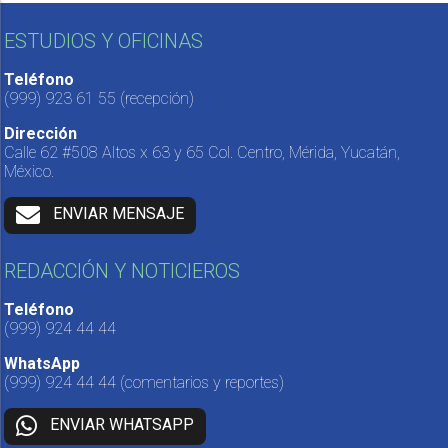
ESTUDIOS Y OFICINAS
Teléfono
(999) 923 61 55
(recepción)
Dirección
Calle 62 #508 Altos x 63 y 65 Col. Centro, Mérida, Yucatán,
México.
ENVIAR MENSAJE
REDACCIÓN Y NOTICIEROS
Teléfono
(999) 924 44 44
WhatsApp
(999) 924 44 44
(comentarios y reportes)
ENVIAR WHATSAPP