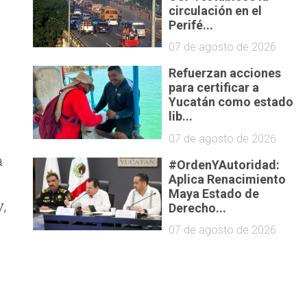
circulación en el
Perifé...
07 de agosto de 2026
Refuerzan acciones
para certificar a
Yucatán como estado
lib...
07 de agosto de 2026
a
#OrdenYAutoridad:
Aplica Renacimiento
Maya Estado de
,
Derecho...
07 de agosto de 2026