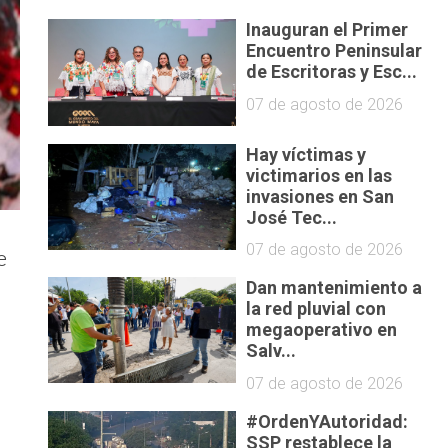
Inauguran el Primer
Encuentro Peninsular
de Escritoras y Esc...
07 de agosto de 2026
Hay víctimas y
victimarios en las
invasiones en San
José Tec...
07 de agosto de 2026
e
Dan mantenimiento a
la red pluvial con
megaoperativo en
Salv...
07 de agosto de 2026
#OrdenYAutoridad:
SSP restablece la