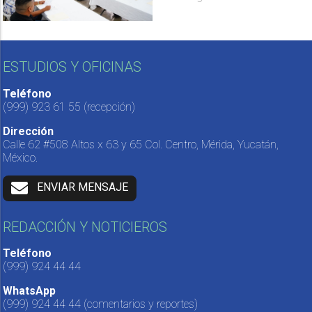
ESTUDIOS Y OFICINAS
Teléfono
(999) 923 61 55
(recepción)
Dirección
Calle 62 #508 Altos x 63 y 65 Col. Centro, Mérida, Yucatán,
México.
ENVIAR MENSAJE
REDACCIÓN Y NOTICIEROS
Teléfono
(999) 924 44 44
WhatsApp
(999) 924 44 44
(comentarios y reportes)